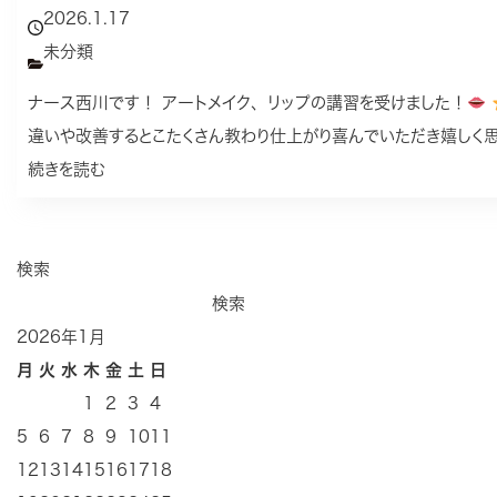
2026.1.17
未分類
ナース西川です！ アートメイク、リップの講習を受けました！
違いや改善するとこたくさん教わり仕上がり喜んでいただき嬉しく思
続きを読む
検索
検索
2026年1月
月
火
水
木
金
土
日
1
2
3
4
5
6
7
8
9
10
11
12
13
14
15
16
17
18