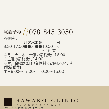
診療時間
月
火
水
木
金
土
日
9:30-17:00
●
●
×
●
●
10:00
×
〜15:00
※月・火・木・金曜の最終受付16:00
※土曜の最終受付14:00
※木、金曜は医師3名体制で診療しています
[電話受付]
平日9:00〜17:00/土10:00〜15:00
さわこ形成外科クリニック