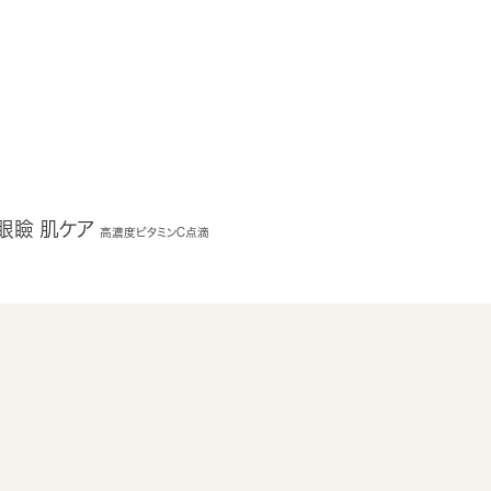
眼瞼
肌ケア
高濃度ビタミンC点滴