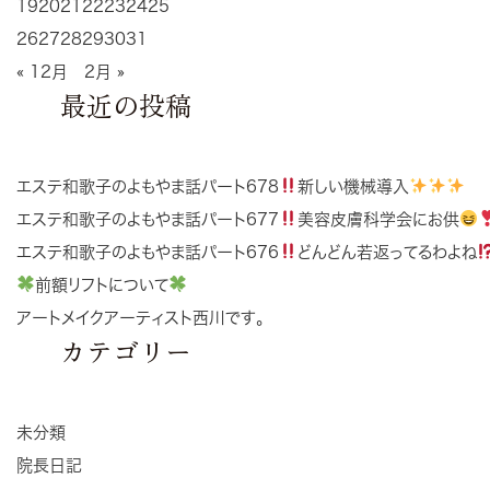
19
20
21
22
23
24
25
26
27
28
29
30
31
« 12月
2月 »
最近の投稿
エステ和歌子のよもやま話パート678
新しい機械導入
エステ和歌子のよもやま話パート677
美容皮膚科学会にお供
エステ和歌子のよもやま話パート676
どんどん若返ってるわよね
前額リフトについて
アートメイクアーティスト西川です。
カテゴリー
未分類
院長日記