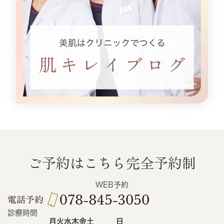
ご予約はこちら
完全予約制
WEB予約
診療時間
月
火
水
木
金
土
日