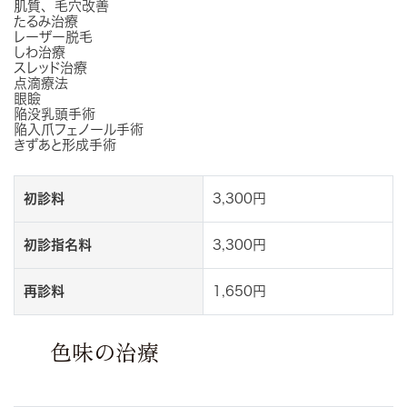
肌質、毛穴改善
たるみ治療
レーザー脱毛
しわ治療
スレッド治療
点滴療法
眼瞼
陥没乳頭手術
陥入爪フェノール手術
きずあと形成手術
初診料
3,300円
初診指名料
3,300円
再診料
1,650円
色味の治療