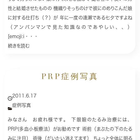
性と結婚させたものの 機織りそっちのけで彼にのめりこんだ娘
に対する仕打ち（？）が 年に一度の逢瀬である七夕ですよね
（アンパンマンで見た知識なのであやしい、、）
[emoji:i・・・
続きを読む
PRP症例写真
2011.6.17
症例写真
みなさん お疲れ様です。 下眼瞼のたるみ治療には、
PRP(多血小板療法）がお勧めです 術前（まぶたの下のたる
みに注目） 術後（だいたい消えてます） ちょっと全体に明る