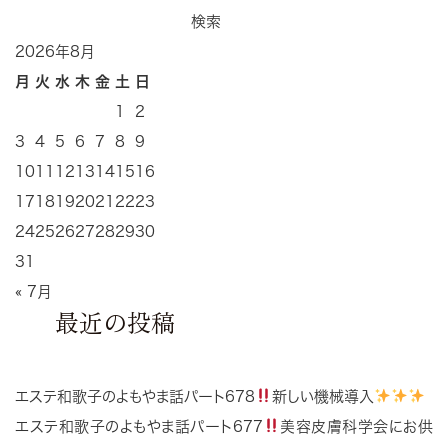
検索
2026年8月
月
火
水
木
金
土
日
1
2
3
4
5
6
7
8
9
10
11
12
13
14
15
16
17
18
19
20
21
22
23
24
25
26
27
28
29
30
31
« 7月
最近の投稿
エステ和歌子のよもやま話パート678
新しい機械導入
エステ和歌子のよもやま話パート677
美容皮膚科学会にお供