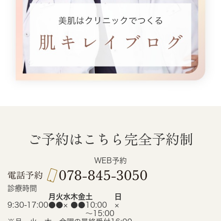
ご予約はこちら
完全予約制
WEB予約
診療時間
月
火
水
木
金
土
日
9:30-17:00
●
●
×
●
●
10:00
×
〜15:00