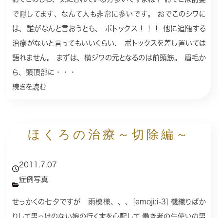
で隠してます、なんて人も非常に多いです。 おでこのシワに
は、誰がなんと言おうとも、 ボトックス！！！ 他に追随する
治療がないと言ってもいいくらい、 ボトックスを差し置いては
語れません。 まずは、横ジワの元となるのは前頭筋。 眉毛か
ら、頭頂部に・・・
続きを読む
ほくろの治療～切除編～
2011.7.07
症例写真
せっかくの七夕ですが 雨模様、、、[emoji:i-3] 機織りばか
りして男っけのない娘の行く末を心配して 働き者の牛使いの男