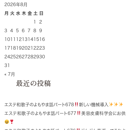
2026年8月
月
火
水
木
金
土
日
1
2
3
4
5
6
7
8
9
10
11
12
13
14
15
16
17
18
19
20
21
22
23
24
25
26
27
28
29
30
31
« 7月
最近の投稿
エステ和歌子のよもやま話パート678
新しい機械導入
エステ和歌子のよもやま話パート677
美容皮膚科学会にお供