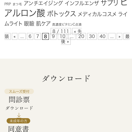
ヒ
サプリ
アンチエイジング
インフルエンザ
PRP
まつ毛
アルロン酸
ボトックス
メディカルコスメ
ライ
ムライト
眼瞼
肌ケア
高濃度ビタミンC点滴
8 / 111
« 先
頭
«
...
6
7
8
9
10
...
20
30
40
...
»
最
後 »
ダウンロード