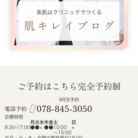
ご予約はこちら
完全予約制
WEB予約
診療時間
月
火
水
木
金
土
日
9:30-17:00
●
●
×
●
●
10:00
×
〜15:00
※月・火・木・金曜の最終受付16:00