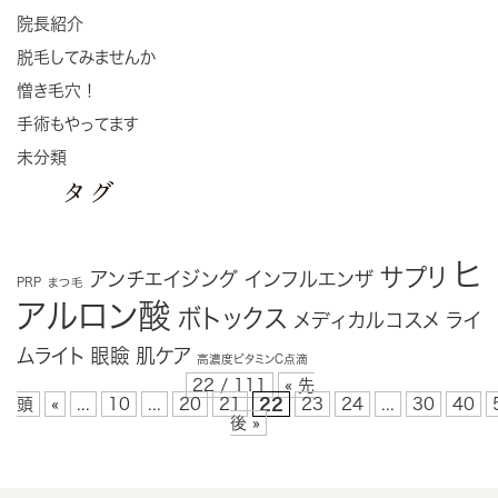
院長紹介
脱毛してみませんか
憎き毛穴！
手術もやってます
未分類
タグ
ヒ
サプリ
アンチエイジング
インフルエンザ
PRP
まつ毛
アルロン酸
ボトックス
メディカルコスメ
ライ
ムライト
眼瞼
肌ケア
高濃度ビタミンC点滴
22 / 111
« 先
頭
«
...
10
...
20
21
22
23
24
...
30
40
後 »