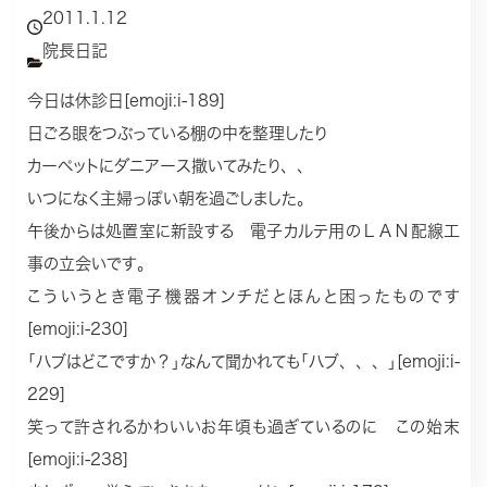
2011.1.12
院長日記
今日は休診日[emoji:i-189]
日ごろ眼をつぶっている棚の中を整理したり
カーペットにダニアース撒いてみたり、、
いつになく主婦っぽい朝を過ごしました。
午後からは処置室に新設する 電子カルテ用のＬＡＮ配線工
事の立会いです。
こういうとき電子機器オンチだとほんと困ったものです
[emoji:i-230]
｢ハブはどこですか？｣なんて聞かれても｢ハブ、、、｣[emoji:i-
229]
笑って許されるかわいいお年頃も過ぎているのに この始末
[emoji:i-238]