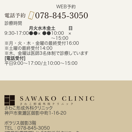
WEB予約
診療時間
月
火
水
木
金
土
日
9:30-17:00
●
●
×
●
●
10:00
×
〜15:00
※月・火・木・金曜の最終受付16:00
※土曜の最終受付14:00
※木、金曜は医師3名体制で診療しています
[電話受付]
平日9:00〜17:00/土10:00〜15:00
さわこ形成外科クリニック
神戸市東灘区御影中町1-16-20
ポラリス御影3階
TEL：
078-845-3050