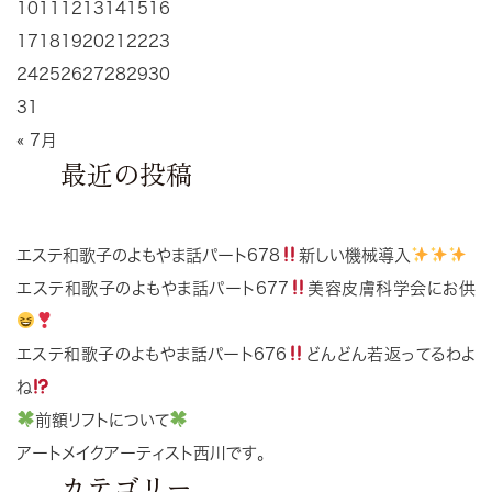
10
11
12
13
14
15
16
17
18
19
20
21
22
23
24
25
26
27
28
29
30
31
« 7月
最近の投稿
エステ和歌子のよもやま話パート678
新しい機械導入
エステ和歌子のよもやま話パート677
美容皮膚科学会にお供
エステ和歌子のよもやま話パート676
どんどん若返ってるわよ
ね
前額リフトについて
アートメイクアーティスト西川です。
カテゴリー