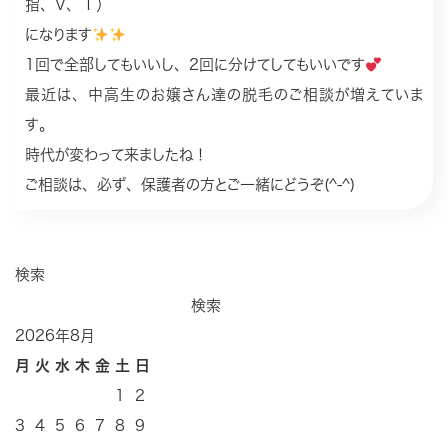
指、V、Ｉ）
になります
1回で全部してもいいし、2回に分けてしてもいいです
最近は、中高生のお嬢さん達の脱毛のご相談が増えていま
す。
時代が変わって来ましたね！
ご相談は、必ず、保護者の方とご一緒にどうぞ(^-^)
検索
検索
2026年8月
月
火
水
木
金
土
日
1
2
3
4
5
6
7
8
9