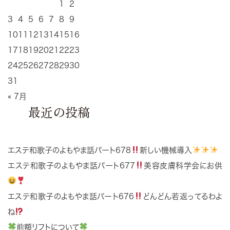
1
2
3
4
5
6
7
8
9
10
11
12
13
14
15
16
17
18
19
20
21
22
23
24
25
26
27
28
29
30
31
« 7月
最近の投稿
エステ和歌子のよもやま話パート678
新しい機械導入
エステ和歌子のよもやま話パート677
美容皮膚科学会にお供
エステ和歌子のよもやま話パート676
どんどん若返ってるわよ
ね
前額リフトについて