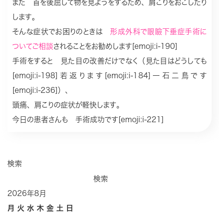
また 首を後屈して物を見ようをするため、肩こりをおこしたり
します。
そんな症状でお困りのときは
形成外科で眼瞼下垂症手術に
ついてご相談
されることをお勧めします[emoji:i-190]
手術をすると 見た目の改善だけでなく（見た目はどうしても
[emoji:i-198]若返ります[emoji:i-184]一石二鳥です
[emoji:i-236]）、
頭痛、肩こりの症状が軽快します。
今日の患者さんも 手術成功です[emoji:i-221]
検索
検索
2026年8月
月
火
水
木
金
土
日