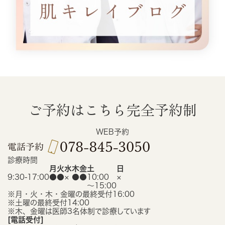
ご予約はこちら
完全予約制
WEB予約
診療時間
月
火
水
木
金
土
日
9:30-17:00
●
●
×
●
●
10:00
×
〜15:00
※月・火・木・金曜の最終受付16:00
※土曜の最終受付14:00
※木、金曜は医師3名体制で診療しています
[電話受付]