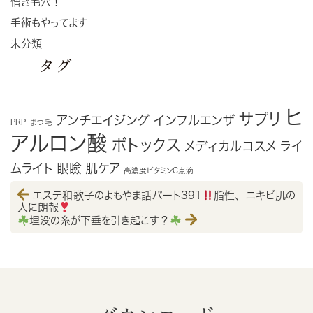
憎き毛穴！
手術もやってます
未分類
タグ
ヒ
サプリ
アンチエイジング
インフルエンザ
PRP
まつ毛
アルロン酸
ボトックス
メディカルコスメ
ライ
ムライト
眼瞼
肌ケア
高濃度ビタミンC点滴
エステ和歌子のよもやま話パート391
脂性、ニキビ肌の
人に朗報
埋没の糸が下垂を引き起こす？