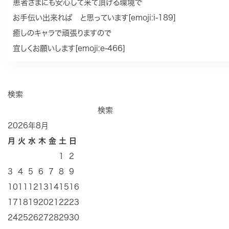
患者さまにも安心して来て頂ける環境で
お手伝い出来れば と思っています[emoji:i-189]
癒しのキャラで頑張りますので
宜しくお願いします[emoji:e-466]
検索
検索
2026年8月
月
火
水
木
金
土
日
1
2
3
4
5
6
7
8
9
10
11
12
13
14
15
16
17
18
19
20
21
22
23
24
25
26
27
28
29
30