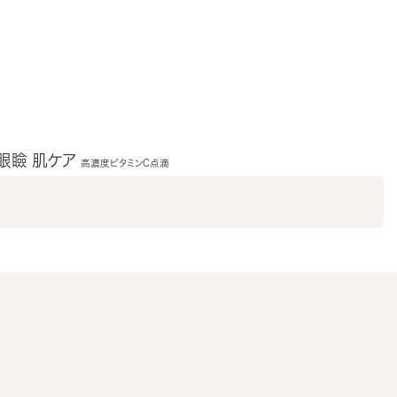
眼瞼
肌ケア
高濃度ビタミンC点滴