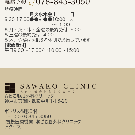
診療時間
月
火
水
木
金
土
日
9:30-17:00
●
●
×
●
●
10:00
×
〜15:00
※月・火・木・金曜の最終受付16:00
※土曜の最終受付14:00
※木、金曜は医師3名体制で診療しています
[電話受付]
平日9:00〜17:00/土10:00〜15:00
さわこ形成外科クリニック
神戸市東灘区御影中町1-16-20
ポラリス御影3階
TEL：
078-845-3050
[提携医療機関]
おざき脳外科クリニック
アクセス