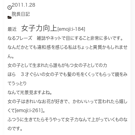
2011.1.28
院長日記
女子力向上
最近
[emoji:i-184]
なるフレーズ 雑誌やネットで目にすること非常に多いです。
なんだかとても違和感を感じる私はちょっと異質かもしれませ
ん。
女の子として生まれたら誰もがもつ女の子としての力
ほら ３才ぐらいの女の子でも髪の毛をくくってもらって鏡をみ
てうっとり
なんて光景見ますよね。
女の子はきれいなお花が好きで、かわいいって言われたら嬉し
くて[emoji:i-261]。
ふつうに生きてたらそうやって女子力なんて上がっていくものな
のです。