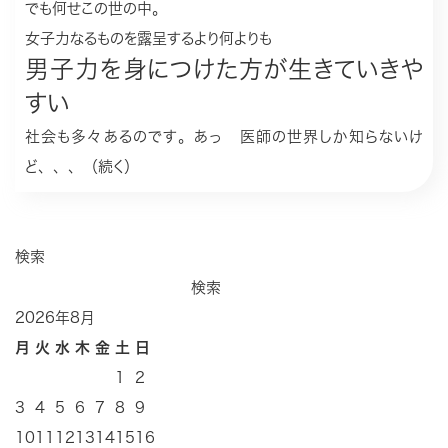
でも何せこの世の中。
女子力なるものを露呈するより何よりも
男子力を身につけた方が生きていきや
すい
社会も多々あるのです。あっ 医師の世界しか知らないけ
ど、、、（続く）
検索
検索
2026年8月
月
火
水
木
金
土
日
1
2
3
4
5
6
7
8
9
10
11
12
13
14
15
16