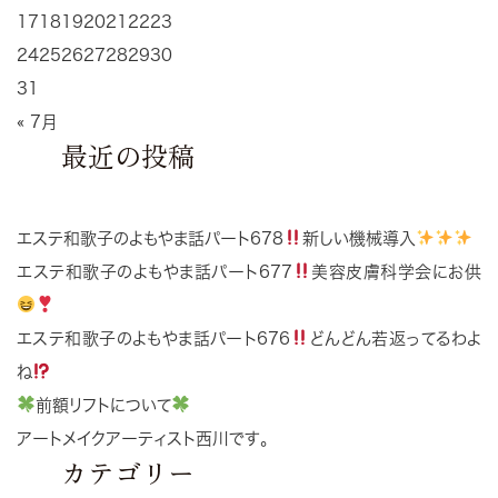
17
18
19
20
21
22
23
24
25
26
27
28
29
30
31
« 7月
最近の投稿
エステ和歌子のよもやま話パート678
新しい機械導入
エステ和歌子のよもやま話パート677
美容皮膚科学会にお供
エステ和歌子のよもやま話パート676
どんどん若返ってるわよ
ね
前額リフトについて
アートメイクアーティスト西川です。
カテゴリー