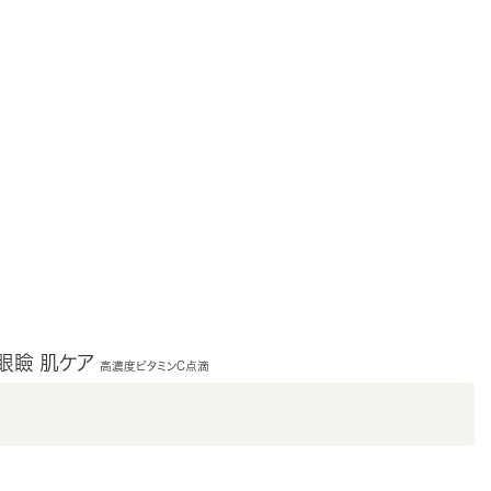
眼瞼
肌ケア
高濃度ビタミンC点滴