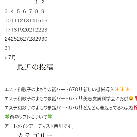
1
2
3
4
5
6
7
8
9
10
11
12
13
14
15
16
17
18
19
20
21
22
23
24
25
26
27
28
29
30
31
« 7月
最近の投稿
エステ和歌子のよもやま話パート678
新しい機械導入
エステ和歌子のよもやま話パート677
美容皮膚科学会にお供
エステ和歌子のよもやま話パート676
どんどん若返ってるわよね
前額リフトについて
アートメイクアーティスト西川です。
カテゴリー