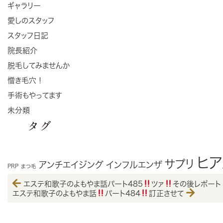
ギャラリー
愛しのスタッフ
スタッフ日記
院長紹介
脱毛してみませんか
憎き毛穴！
手術もやってます
未分類
タグ
ヒ
サプリ
アンチエイジング
インフルエンザ
PRP
まつ毛
エステ和歌子のよもやま話パート485
ツァ
その後レポート
エステ和歌子のよもやま話
パート484
訂正させて