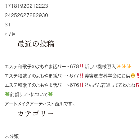
17
18
19
20
21
22
23
24
25
26
27
28
29
30
31
« 7月
最近の投稿
エステ和歌子のよもやま話パート678
新しい機械導入
エステ和歌子のよもやま話パート677
美容皮膚科学会にお供
エステ和歌子のよもやま話パート676
どんどん若返ってるわよね
前額リフトについて
アートメイクアーティスト西川です。
カテゴリー
未分類