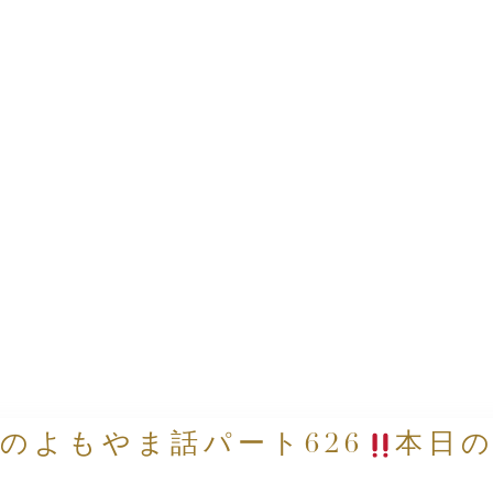
のよもやま話パート626
本日