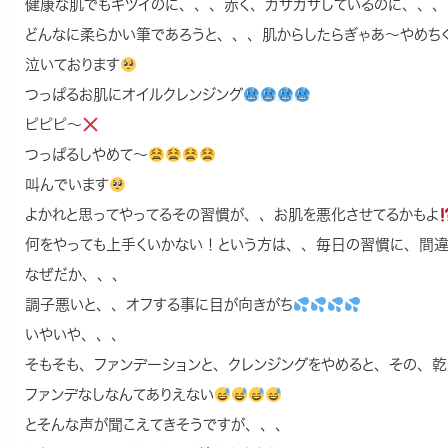
健康な肌でもキツイのに、、、赤く、ガサガサしているのに、、、
どんなに柔らかい筆であろうと、、、肌からしたらぎゃあ〜やめち
泣いております
つっぱるお肌にオイルクレンジング
ピピピ〜
つっぱるしやめて〜
叫んでいます
よかれと思ってやってるその習慣が、、お肌を悪化させてるかもよ
何をやっても上手くいかない！という方は、、毎日の習慣に、間違
なぜだか、、、
調子悪いと、、オフする事に目が向きがち
いやいや、、、
そもそも、ファンデーションと、クレンジングをやめると、その、
ファンデなしなんてありえない
とそんな声が聞こえてきそうですが、、、