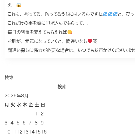
えー
これも、擦ってる、触ってるうちにはいるんですね
と、びっ
これだけの事を頭に叩き込んでもらって、、
毎日の習慣を変えてもらえれば
お肌が、元気になっていくと、間違いなし
笑
間違い探しに協力が必要な場合は、いつでもお声かけくださいま
検索
検索
2026年8月
月
火
水
木
金
土
日
1
2
3
4
5
6
7
8
9
10
11
12
13
14
15
16