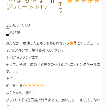
のよもやま
キ
話パート617
ラ
2025.10.03
未分類
みんなが一度使ったらもうやめられないっ
というビューテ
ィフルスキンの日焼け止め入りファンデ！
下地からファンデまで
そして、その上にのせる艶をのっけるフィニッシングベールま
で、、、
全て
粉 粉 粉
なんとまあ、軽くて、
びっくりするほど石鹸で洗うまでは、崩れたり、ヨレたりしない