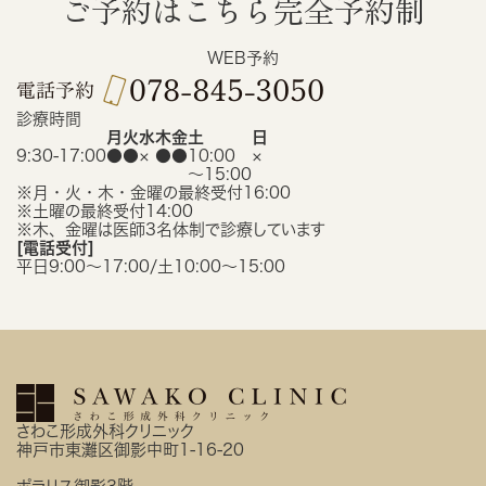
ご予約はこちら
完全予約制
WEB予約
診療時間
月
火
水
木
金
土
日
9:30-17:00
●
●
×
●
●
10:00
×
〜15:00
※月・火・木・金曜の最終受付16:00
※土曜の最終受付14:00
※木、金曜は医師3名体制で診療しています
[電話受付]
平日9:00〜17:00/土10:00〜15:00
さわこ形成外科クリニック
神戸市東灘区御影中町1-16-20