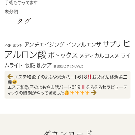
手術もやってます
未分類
タグ
ヒ
サプリ
アンチエイジング
インフルエンザ
PRP
まつ毛
アルロン酸
ボトックス
メディカルコスメ
ライ
ムライト
眼瞼
肌ケア
高濃度ビタミンC点滴
エステ和歌子のよもやま話パート618
お父さん終活第三
弾
エステ和歌子のよもやま話パート619
そろそろセラピューテ
ィックの時期がやってきました
ダウンロード