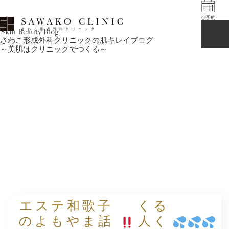
Skin Beauty Blog
さわこ形成外科クリニックの肌キレイブログ
～美肌はクリニックでつくる～
エステ和歌子
くる
のよもやま話
人く