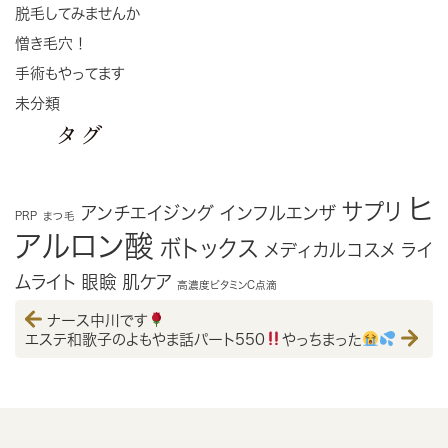
脱毛してみませんか
憎き毛穴！
手術もやってます
未分類
タグ
ヒ
サプリ
アンチエイジング
インフルエンザ
PRP
まつ毛
アルロン酸
ボトックス
メディカルコスメ
ライ
ムライト
眼瞼
肌ケア
高濃度ビタミンC点滴
ナース中川です
エステ和歌子のよもやま話パート550
やっちまった