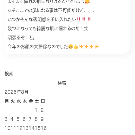
ますます憧れの肌になりはることでしょう
あそこまでの肌になる事は不可能だけど、、、
いつかそんな透明感を手に入れたい
幾つになっても綺麗な肌に憧れるのだ！笑
頑張るぞ！と。
今年のお顔の大掃除なのでした
検索
検索
2026年8月
月
火
水
木
金
土
日
1
2
3
4
5
6
7
8
9
10
11
12
13
14
15
16