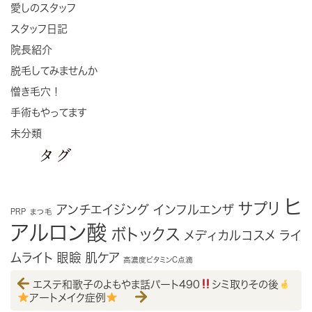
愛しのスタッフ
スタッフ日記
院長紹介
脱毛してみませんか
憎き毛穴！
手術もやってます
未分類
タグ
ヒ
サプリ
アンチエイジング
インフルエンザ
PRP
まつ毛
アルロン酸
ボトックス
メディカルコスメ
ライ
ムライト
眼瞼
肌ケア
高濃度ビタミンC点滴
エステ和歌子のよもやま話パート490
シミ取りその後
アートメイク症例