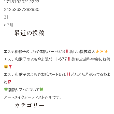
17
18
19
20
21
22
23
24
25
26
27
28
29
30
31
« 7月
最近の投稿
エステ和歌子のよもやま話パート678
新しい機械導入
エステ和歌子のよもやま話パート677
美容皮膚科学会にお供
エステ和歌子のよもやま話パート676
どんどん若返ってるわよ
ね
前額リフトについて
アートメイクアーティスト西川です。
カテゴリー