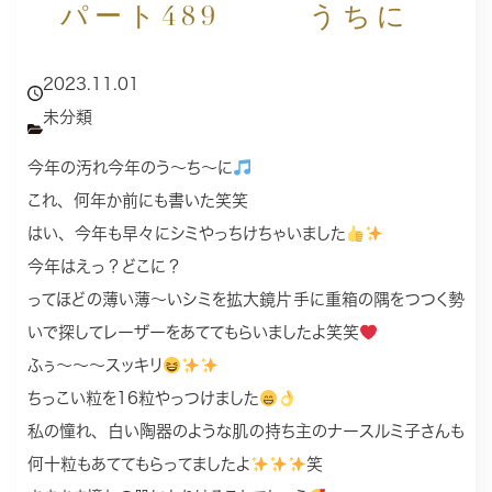
パート489
うちに
2023.11.01
未分類
今年の汚れ今年のう〜ち〜に
これ、何年か前にも書いた笑笑
はい、今年も早々にシミやっちけちゃいました
今年はえっ？どこに？
ってほどの薄い薄〜いシミを拡大鏡片手に重箱の隅をつつく勢
いで探してレーザーをあててもらいましたよ笑笑
ふぅ〜〜〜スッキリ
ちっこい粒を16粒やっつけました
私の憧れ、白い陶器のような肌の持ち主のナースルミ子さんも
何十粒もあててもらってましたよ
笑