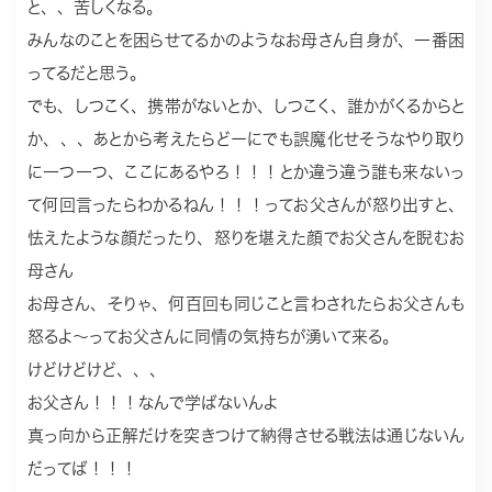
と、、苦しくなる。
みんなのことを困らせてるかのようなお母さん自身が、一番困
ってるだと思う。
でも、しつこく、携帯がないとか、しつこく、誰かがくるからと
か、、、あとから考えたらどーにでも誤魔化せそうなやり取り
に一つ一つ、ここにあるやろ！！！とか違う違う誰も来ないっ
て何回言ったらわかるねん！！！ってお父さんが怒り出すと、
怯えたような顔だったり、怒りを堪えた顔でお父さんを睨むお
母さん
お母さん、そりゃ、何百回も同じこと言わされたらお父さんも
怒るよ〜ってお父さんに同情の気持ちが湧いて来る。
けどけどけど、、、
お父さん！！！なんで学ばないんよ
真っ向から正解だけを突きつけて納得させる戦法は通じないん
だってば！！！