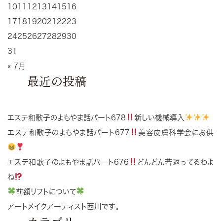
10
11
12
13
14
15
16
17
18
19
20
21
22
23
24
25
26
27
28
29
30
31
« 7月
最近の投稿
エステ和歌子のよもやま話パート678
新しい機械導入
エステ和歌子のよもやま話パート677
美容皮膚科学会にお供
エステ和歌子のよもやま話パート676
どんどん若返ってるわよ
ね
前額リフトについて
アートメイクアーティスト西川です。