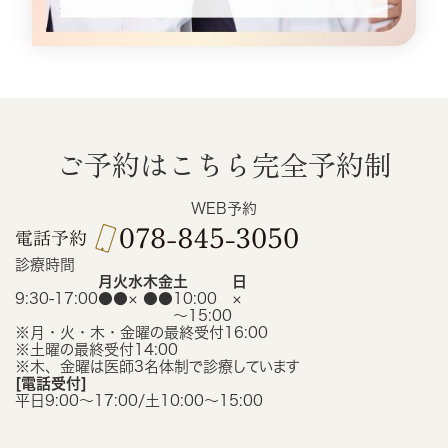
ご予約はこちら
完全予約制
WEB予約
診療時間
月
火
水
木
金
土
日
9:30-17:00
●
●
×
●
●
10:00
×
〜15:00
※月・火・木・金曜の最終受付16:00
※土曜の最終受付14:00
※木、金曜は医師3名体制で診療しています
[電話受付]
平日9:00〜17:00/土10:00〜15:00