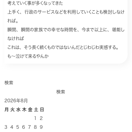
考えていく事が多くなってきた
上手く、行政のサービスなどを利用していくことも検討しなけ
れば。
瞬間、瞬間の家族での幸せな時間を、今まで以上に、堪能し
なければ
これは、そう長く続くものではないんだとじわじわ実感する。
も〜泣けて来るやんか
検索
検索
2026年8月
月
火
水
木
金
土
日
1
2
3
4
5
6
7
8
9