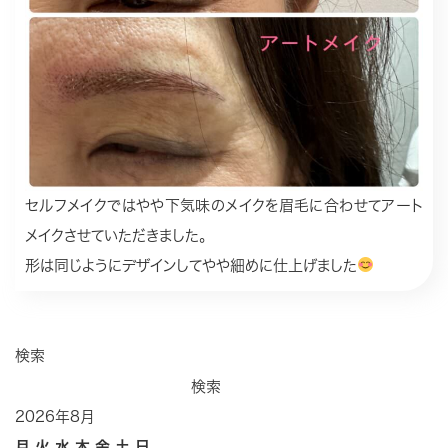
セルフメイクではやや下気味のメイクを眉毛に合わせてアート
メイクさせていただきました。
形は同じようにデザインしてやや細めに仕上げました
検索
検索
2026年8月
月
火
水
木
金
土
日