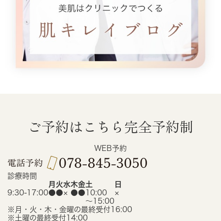
ご予約はこちら
完全予約制
WEB予約
診療時間
月
火
水
木
金
土
日
9:30-17:00
●
●
×
●
●
10:00
×
〜15:00
※月・火・木・金曜の最終受付16:00
※土曜の最終受付14:00