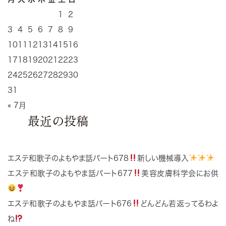
1
2
3
4
5
6
7
8
9
10
11
12
13
14
15
16
17
18
19
20
21
22
23
24
25
26
27
28
29
30
31
« 7月
最近の投稿
エステ和歌子のよもやま話パート678
新しい機械導入
エステ和歌子のよもやま話パート677
美容皮膚科学会にお供
エステ和歌子のよもやま話パート676
どんどん若返ってるわよ
ね